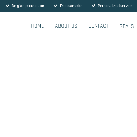
Belgian production
Free samples
Personalized service
HOME
ABOUT US
CONTACT
SEALS