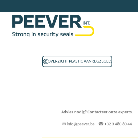
Skip
to
main
content
OVERZICHT PLASTIC AANRIJGZEGELS
Advies nodig? Contacteer onze experts.
✉ info@peever.be ☎ +32 3 480 60 44