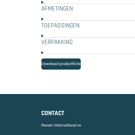
AFMETINGEN
TOEPASSINGEN
VERPAKKING
Download productfiche
CONTACT
Peever International nv